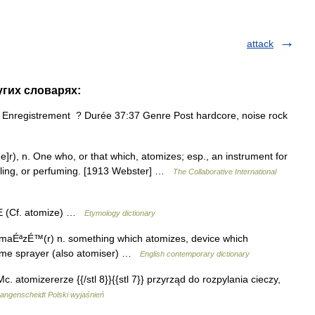
attack
угих словарях:
 Enregistrement ? Durée 37:37 Genre Post hardcore, noise rock
 e]r), n. One who, or that which, atomizes; esp., an instrument for
cooling, or perfuming. [1913 Webster] …
The Collaborative International
E (Cf. atomize) …
Etymology dictionary
maÉªzÉ™(r) n. something which atomizes, device which
erfume sprayer (also atomiser) …
English contemporary dictionary
 Mc. atomizererze {{/stl 8}}{{stl 7}} przyrząd do rozpylania cieczy,
angenscheidt Polski wyjaśnień