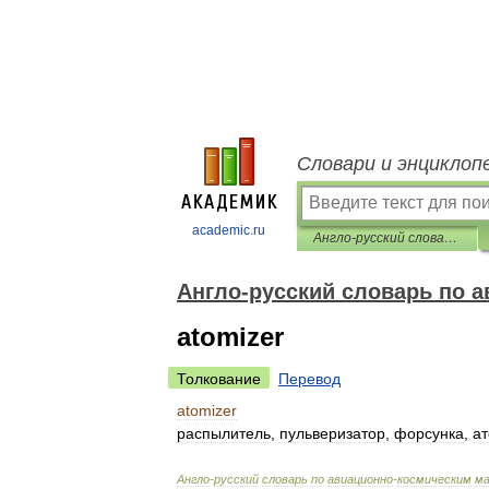
Словари и энциклоп
academic.ru
Англо-русский словарь по авиационно-космическим материалам
Англо-русский словарь по 
atomizer
Толкование
Перевод
atomizer
распылитель
,
пульверизатор
,
форсунка
,
а
Англо
-
русский
словарь
по
авиационно
-
космическим
м