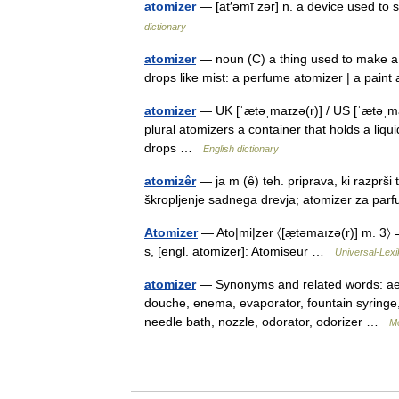
atomizer
— [at′əmī zər] n. a device used to
dictionary
atomizer
— noun (C) a thing used to make a l
drops like mist: a perfume atomizer | a pai
atomizer
— UK [ˈætəˌmaɪzə(r)] / US [ˈætəˌma
plural atomizers a container that holds a liqu
drops …
English dictionary
atomizêr
— ja m (ȇ) teh. priprava, ki razprši 
škropljenje sadnega drevja; atomizer za p
Atomizer
— Ato|mi|zer 〈[æ̣təmaızə(r)] m. 3〉 =
s, [engl. atomizer]: Atomiseur …
Universal-Lex
atomizer
— Synonyms and related words: aeros
douche, enema, evaporator, fountain syringe,
needle bath, nozzle, odorator, odorizer …
M