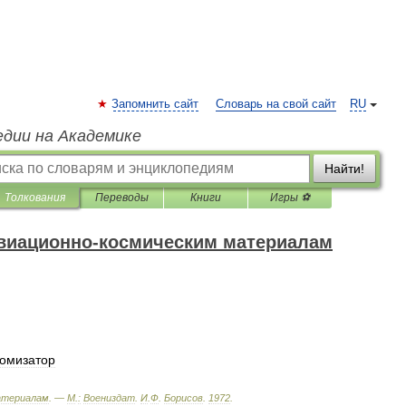
Запомнить сайт
Словарь на свой сайт
RU
едии на Академике
Найти!
Толкования
Переводы
Книги
Игры ⚽
авиационно-космическим материалам
томизатор
атериалам
. —
М
.
:
Воениздат
.
И
.
Ф
.
Борисов
.
1972
.