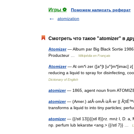
Игры ⚽
Поможем написать реферат
atomization
Смотреть что такое "atomizer" в др
Atomizer
— Album par Big Black Sortie 1986
Producteur …
Wikipédia en Français
Atomizer
— At om*i zer ([a^]t [u^]m*[imac] z[
reducing a liquid to spray for disinfecting, 
Dictionary of English
atomizer
— 1865, agent noun from ATOMIZ
atomizer
— (Amer.) atÂ·omÂ·izÂ·er || Ã¦tÉ™
transforms a liquid to into tiny particles; p
atomizer
— {{/stl 13}}{{stl 8}}rz. mnż I, D. a,
np. perfum lub lekarstw <ang.> {{/stl 7}} …
L