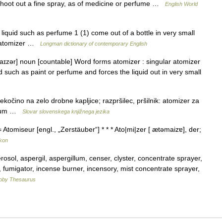
 shoot out a fine spray, as of medicine or perfume …
English World
iquid such as perfume 1 (1) come out of a bottle in very small
nt atomizer …
Longman dictionary of contemporary English
ɪzər] noun [countable] Word forms atomizer : singular atomizer
id such as paint or perfume and forces the liquid out in very small
tekočino na zelo drobne kapljice; razpršilec, pršilnik: atomizer za
arfum …
Slovar slovenskega knjižnega jezika
 Atomiseur [engl., „Zerstäuber“] * * * Ato|mi|zer [ ætəmaizɐ], der;
ikon
ol, aspergil, aspergillum, censer, clyster, concentrate sprayer,
 fumigator, incense burner, incensory, mist concentrate sprayer,
oby Thesaurus